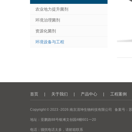
农业地力提升菌剂
环境治理菌剂
资源化菌剂
环境设备与工程
首页
|
关于我们
|
产品中心
|
工程案例
Copyright © 2023 -
2026
南京清坤生物科技有限公司 备案号：
苏
地址：亚鹏路88号银滩文创园4幢601一20
电话：骚扰电话太多，请邮箱联系