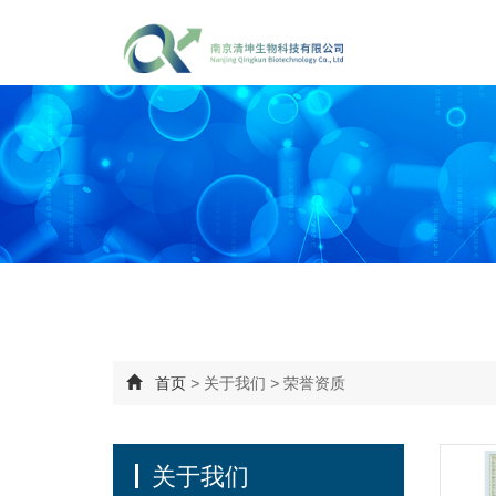
首页
>
关于我们
>
荣誉资质
关于我们