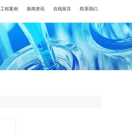
工程案例
新闻资讯
在线留言
联系我们